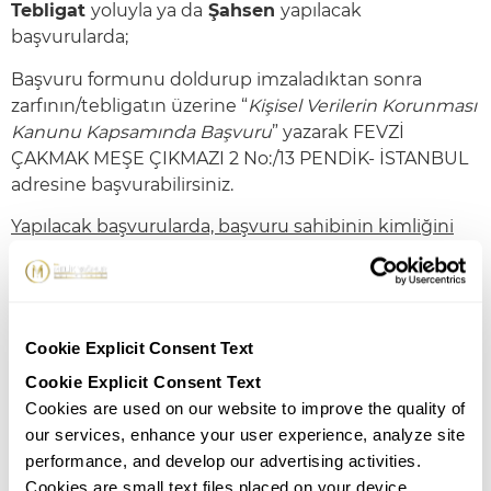
Tebligat
yoluyla ya da
Şahsen
yapılacak
başvurularda;
Başvuru formunu doldurup imzaladıktan sonra
zarfının/tebligatın üzerine “
Kişisel Verilerin Korunması
Kanunu Kapsamında Başvuru
” yazarak FEVZİ
ÇAKMAK MEŞE ÇIKMAZI 2 No:/13 PENDİK- İSTANBUL
adresine başvurabilirsiniz.
Yapılacak başvurularda, başvuru sahibinin kimliğini
belgelemesi zorunludur.
Tarafımıza iletilmiş olan başvurularınız, talebinizin
bizlere ulaştığı tarihten itibaren en kısa sürede ve en
geç 30 (otuz) gün içinde tercihinize göre yazılı olarak
Cookie Explicit Consent Text
veya elektronik ortam üzerinden yanıtlandırılacaktır.
Cookie Explicit Consent Text
Cookies are used on our website to improve the quality of
Haklarınız nelerdir?
our services, enhance your user experience, analyze site
Kişisel verinizin işlenip işlenmediğini öğrenme,
performance, and develop our advertising activities.
Kişisel verileriniz işlenmişse buna ilişkin bilgi
Cookies are small text files placed on your device,